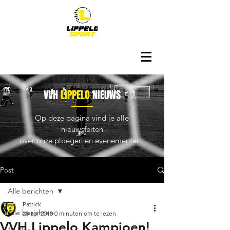
VVH
LIPPELO
NIEUWS
Op deze pagina vind je alle
nieuwsfeiten
over onze ploegen en evenementen.
Post
Alle berichten
Patrick
Alle berichten
28 apr 2018
0 minuten om te lezen
VVH Lippelo Kampioen!