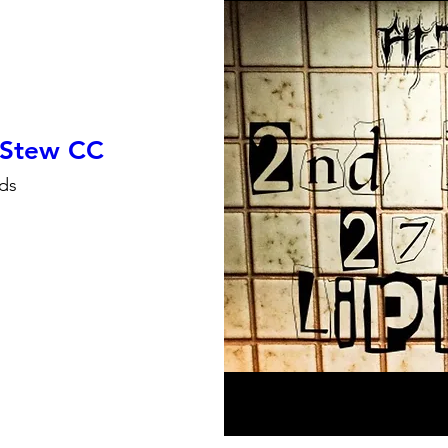
y Stew CC
ds