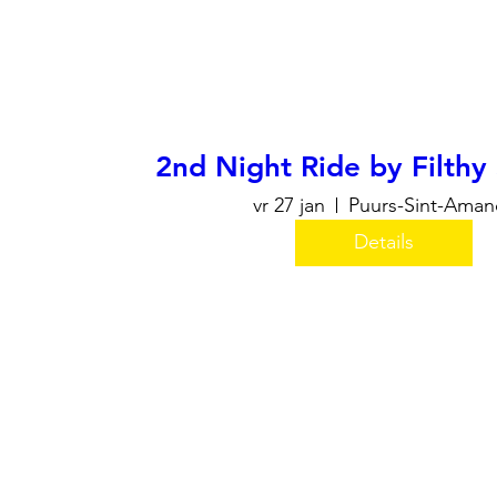
2nd Night Ride by Filth
vr 27 jan
Puurs-Sint-Aman
Details