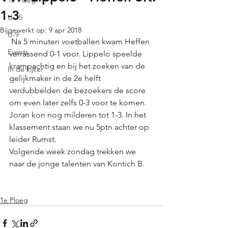
1e Ploeg
1-3
U-15
Bijgewerkt op:
9 apr 2018
U-9
 Na 5 minuten voetballen kwam Heffen 
Events
verrassend 0-1 voor. Lippelo speelde 
krampachtig en bij het zoeken van de 
In de kijker
gelijkmaker in de 2e helft 
verdubbelden de bezoekers de score 
om even later zelfs 0-3 voor te komen. 
Joran kon nog milderen tot 1-3. In het 
klassement staan we nu 5ptn achter op 
leider Rumst. 
Volgende week zondag trekken we 
naar de jonge talenten van Kontich B. 
1e Ploeg