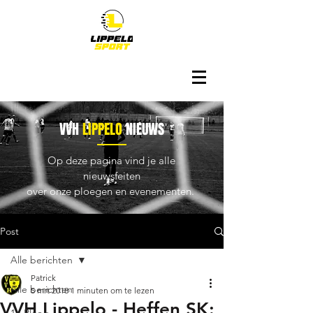
VVH
LIPPELO
NIEUWS
Op deze pagina vind je alle
nieuwsfeiten
over onze ploegen en evenementen.
Post
Alle berichten
Patrick
Alle berichten
5 mrt 2018
1 minuten om te lezen
VVH Lippelo - Heffen SK: