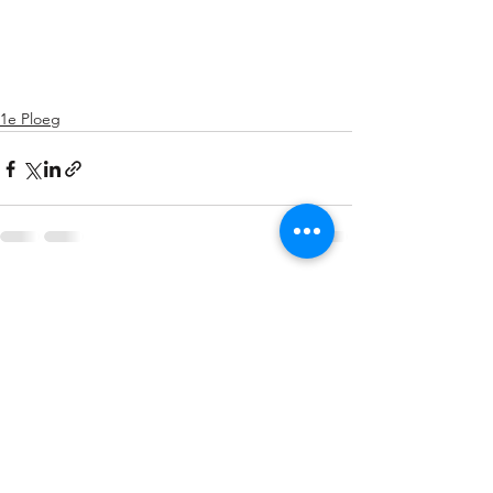
1e Ploeg
Alles weergeven
Recente blogposts