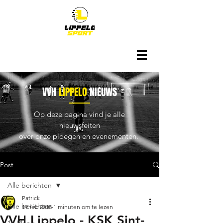
VVH
LIPPELO
NIEUWS
Op deze pagina vind je alle
nieuwsfeiten
over onze ploegen en evenementen.
Post
Alle berichten
Patrick
Alle berichten
19 feb 2018
1 minuten om te lezen
VVH Lippelo - KSK Sint-