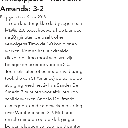
1e Ploeg
Amands: 3-2
U-15
Bijgewerkt op:
9 apr 2018
U-9
 In een knettergekke derby zagen een 
Events
kleine 200 toeschouwers hoe Dundee 
na 20 minuten de paal trof en 
In de kijker
vervolgens Timo de 1-0 kon binnen 
werken. Kort na het uur draaide 
diezelfde Timo mooi weg van zijn 
belager en tekende voor de 2-0. 
Toen iets later tot eenieders verbazing 
(ook die van St-Amands) de bal op de 
stip ging werd het 2-1 via Sander De 
Smedt. 7 minuten voor affluiten kon 
schilderwerken Angelo De Brandt 
aanleggen, en de afgeweken bal ging 
over Wouter binnen 2-2. Met nog 
enkele minuten op de klok gingen 
beiden ploegen vol voor de 3 punten. 