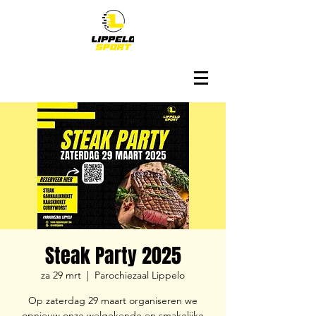
Steak Party 2025
za 29 mrt
  |  
Parochiezaal Lippelo
Op zaterdag 29 maart organiseren we
opnieuw onze welgekende en smakelijke