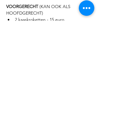
VOORGERECHT 
(KAN OOK ALS 
HOOFDGERECHT)
2 kaaskroketten - 15 euro
3 kaaskroketten - 20 euro
2 garnaalkroketten - 18 euro
3 garnaalkroketten - 25 euro
Lees meer >
Deel dit evenement
© 2023 by VVH Lippelo vzw. Proudly created with
Wix.com