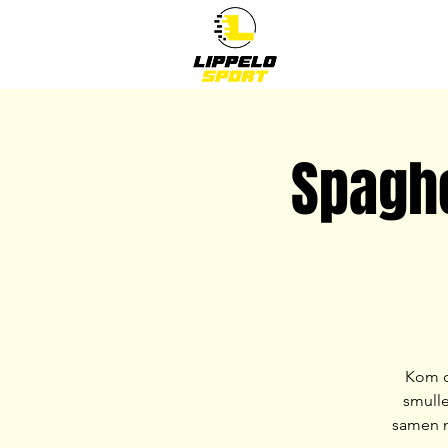
Spaghe
Kom o
smulle
samen m