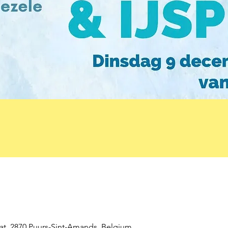
aat, 2870 Puurs-Sint-Amands, Belgium