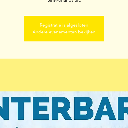
Sint-Amands uit.
Registratie is afgesloten
Andere evenementen bekijken